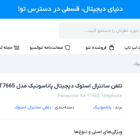
 لپ تاپ
فروشنده شو
ضمانت‌نامه لنوکسیو
مجله لن
توک
تلفن سانترال استوک دیجیتال پاناسونیک مدل Panasonic KX-T7665
Panasonic KX-T7665 Telephone
برند :
پاناسونیک
دسته‌بندی :
تلفن سانترال استوک
ویژگی‌های اصلی و تنوع‌ها