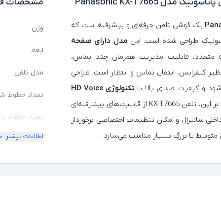
مدل Panasonic KX-T7665
مشخصات فن
Pan
یک گوشی تلفن حرفه‌ای و پیشرفته است که
وزن
ناسونیک طراحی شده است. این
مدل دارای صفحه
ابعاد
ده متعدد، قابلیت مدیریت همزمان چند تماس،
نظیر کنفرانس، انتقال تماس و انتظار است. طراحی
مدل تلفن
شود و کیفیت صدای بالا با
تکنولوژی HD Voice
تعداد خطوط ش
را فراهم می‌کند. علاوه بر این، تلفن KX-T7665 از قابلیت‌های پیشرفته‌ای
تعداد خطوط دا
خلی سانترال و امکان تنظیمات اختصاصی برخوردار
 متوسط تا بزرگ بسیار مناسب می‌سازد.
اطلاعات بیشتر
قابلیت ارتقا خ
منشی تلفنی
اتصال شبکه
نمایشگر رنگی