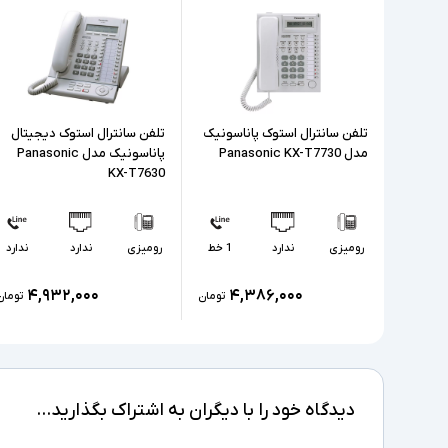
تلفن سانترال استوک پاناسونیک
تلفن سانترال استوک دیجیتال
مدل Panasonic KX-T7730
پاناسونیک مدل Panasonic
KX-T7630
رومیزی
ندارد
1 خط
رومیزی
ندارد
ندارد
۴,۹۳۲,۰۰۰
۴,۳۸۶,۰۰۰
تومان
تومان
دیدگاه خود را با دیگران به اشتراک بگذارید...