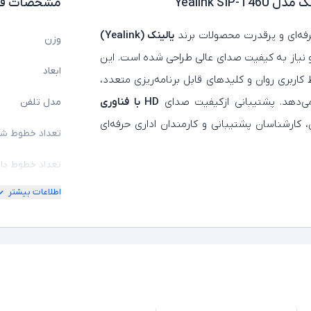
Yealink SI
مشخصات فن
فه‌ای و پرقدرت محصولات برند
یالینک (Yealink)
وزن
و نیاز به کیفیت صدای عالی طراحی شده است. این
ابعاد
ط کاربری روان و کلیدهای قابل برنامه‌ریزی متعدد،
 می‌دهد. پشتیبانی ازکیفیت صدای
HD با فناوری
مدل تلفن
ن، کارشناسان پشتیبانی و کارمندان اداری حرفه‌ای
تعداد خطوط ش
تعداد خطوط دا
اطلاعات بیشتر
قابلیت ارتقا خ
منشی تلفنی
پشتیبانی از PoE
نمایشگر رنگی