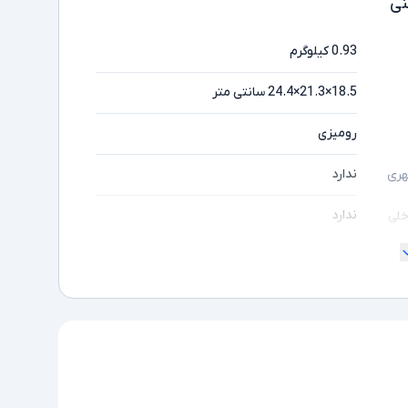
ی
0.93 کیلوگرم
18.5×21.3×24.4 سانتی‌ متر
رومیزی
ندارد
هری
ندارد
خلی
ندارد
طوط
ندارد
دارد
دارد