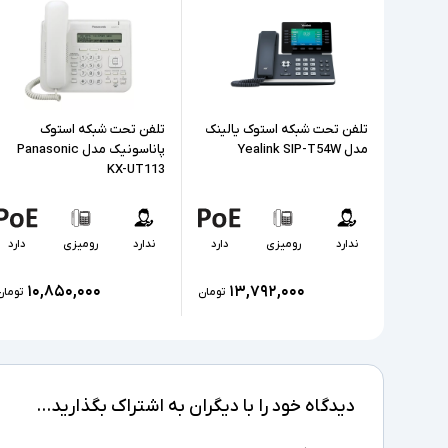
تلفن تحت شبکه استوک یالینک
تلفن تحت شبکه استوک
مدل Yealink SIP-T54W
پاناسونیک مدل Panasonic
KX-UT113
ندارد
رومیزی
دارد
ندارد
رومیزی
دارد
۱۰,۸۵۰,۰۰۰
۱۳,۷۹۲,۰۰۰
تومان
تومان
دیدگاه خود را با دیگران به اشتراک بگذارید...