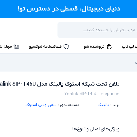
 لپ تاپ
فروشنده شو
ضمانت‌نامه لنوکسیو
مجله لن
تلفن تحت شبکه استوک یالینک مدل Yealink SIP-T46U
Yealink SIP-T46U Telephone
برند :
یالینک
دسته‌بندی :
تلفن ویپ استوک
ویژگی‌های اصلی و تنوع‌ها