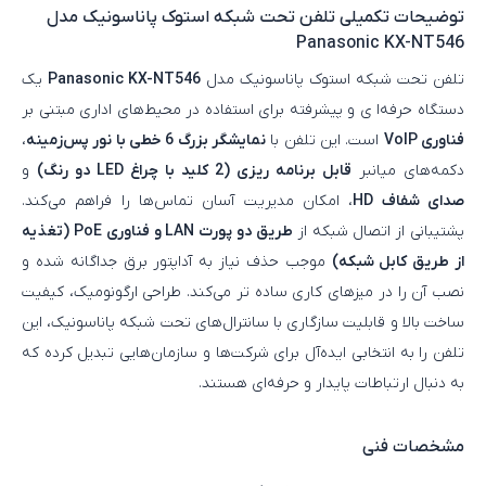
توضیحات تکمیلی
تلفن تحت شبکه استوک پاناسونیک مدل
Panasonic KX-NT546
تلفن تحت شبکه استوک پاناسونیک مدل
Panasonic KX-NT546
یک
دستگاه حرفه‌ا ی و پیشرفته برای استفاده در محیط‌های اداری مبتنی بر
فناوری VoIP
است. این تلفن با
نمایشگر بزرگ 6 خطی با نور پس‌زمینه
،
دکمه‌های میانبر
قابل برنامه‌ ریزی (2 کلید با چراغ LED دو رنگ)
و
صدای شفاف HD
، امکان مدیریت آسان تماس‌ها را فراهم می‌کند.
پشتیبانی از اتصال شبکه از
طریق دو پورت LAN و فناوری PoE (تغذیه
از طریق کابل شبکه)
موجب حذف نیاز به آداپتور برق جداگانه شده و
نصب آن را در میزهای کاری ساده‌ تر می‌کند. طراحی ارگونومیک، کیفیت
ساخت بالا و قابلیت سازگاری با سانترال‌های تحت شبکه پاناسونیک، این
تلفن را به انتخابی ایده‌آل برای شرکت‌ها و سازمان‌هایی تبدیل کرده که
به دنبال ارتباطات پایدار و حرفه‌ای هستند.
مشخصات فنی