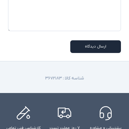
آداپتور
اقلام همراه
قابلیت کنفرانس - Caller ID - قابلیت DXDP - قابلیت
سایر امکانات
نصب روی دیوار - دارای کلید ترنسفر (انتقال)
ارسال دیدگاه
شناسه کالا :
۳۶۷۲۱۸۳
پشتیبانی و مشاوره
۷ روز مهلت تست
کارشناسی فنی تمامی