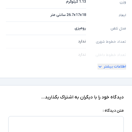
1.13 کیلوگرم
وزن
26.7x17x18 سانتی متر
ابعاد
رومیزی
مدل تلفن
ندارد
تعداد خطوط شهری
ندارد
تعداد خطوط داخلی
اطلاعات بیشتر
ندارد
قابلیت ارتقا خطوط
ندارد
منشی تلفنی
دارد
پشتیبانی از PoE
دیدگاه خود را با دیگران به اشتراک بگذارید...
ندارد
نمایشگر رنگی
متن دیدگاه :
ندارد
امکان اتصال به باتری