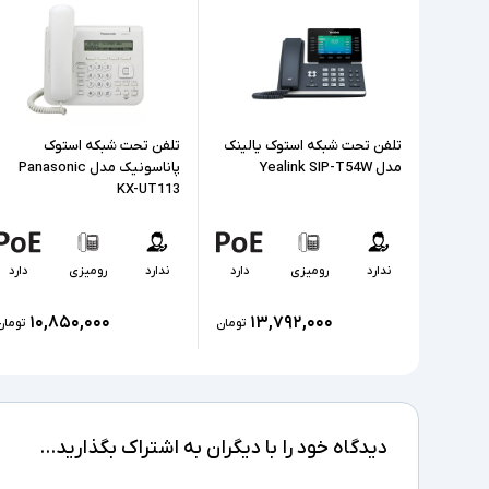
تلفن تحت شبکه استوک یالینک
تلفن تحت شبکه استوک
مدل Yealink SIP-T54W
پاناسونیک مدل Panasonic
KX-UT113
ندارد
رومیزی
دارد
ندارد
رومیزی
دارد
۱۰,۸۵۰,۰۰۰
۱۳,۷۹۲,۰۰۰
تومان
تومان
دیدگاه خود را با دیگران به اشتراک بگذارید...