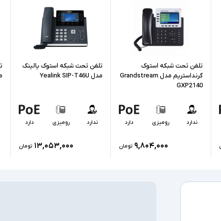
امکان اتصال به 
اقلام همراه
سایر امکانات
تلفن تحت شبکه استوک
تلفن تحت شبکه استوک یالینک
ت
گرنداستریم مدل Grandstream
مدل Yealink SIP-T46U
مدل 
GXP2140
ندارد
رومیزی
دارد
ندارد
رومیزی
دارد
۱۳,۰۵۳,۰۰۰
۹,۸۰۴,۰۰۰
تومان
تومان