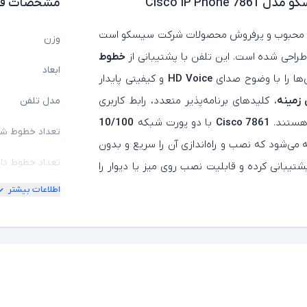
Cisco IP Pho
مشخصات فن
 محبوب و پرفروش محصولات شرکت سیسکو است
وزن
طراحی شده است. این تلفن با پشتیبانی از
خطوط
ابعاد
‌ها را با وضوح صدای
HD Voice
و کیفیتی پایدار
 زمینه
، کلیدهای برنامه‌پذیر متعدد، رابط کاربری
مدل تلفن
 هستند.
Cisco 7861
با دو پورت شبکه
10/100
تعداد خطوط ش
می‌شود که نصب و راه‌اندازی آن را سریع و بدون
تعداد خطوط دا
تیبانی کرده و قابلیت نصب روی میز یا دیوار را
اطلاعات بیشتر
قابلیت ارتقا خ
منشی تلفنی
پشتیبانی از PoE
نمایشگر رنگی