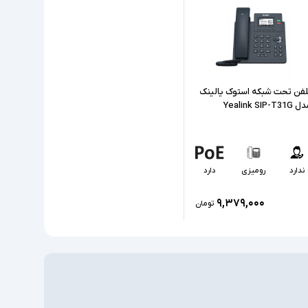
ندارد
باتری
آداپتور
کیفیت صدای HD - تغذیه از طریق PoE - کلیدهای
برنامه‌ پذیر متعدد - قابلیت نصب روی دیوار -
لفن تحت شبکه استوک یالینک
پشتیبانی از هدست RJ-9
Yealink SIP-T31G
ندارد
رومیزی
دارد
۹,۳۷۹,۰۰۰
تومان