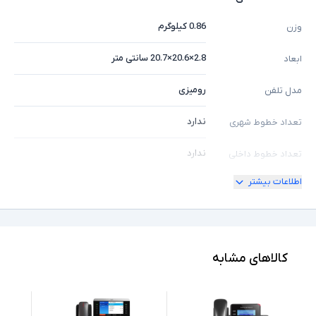
0.86 کیلوگرم
وزن
2.8×20.6×20.7 سانتی متر
ابعاد
رومیزی
مدل تلفن
ندارد
تعداد خطوط شهری
ندارد
تعداد خطوط داخلی
اطلاعات بیشتر
ندارد
قابلیت ارتقا خطوط
ندارد
منشی تلفنی
دارد
پشتیبانی از PoE
کالاهای مشابه
ندارد
نمایشگر رنگی
ندارد
امکان اتصال به باتری