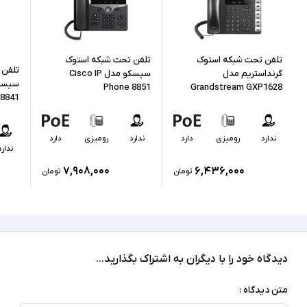
آداپتور
اقلام همراه
کیفیت صدای HD - دو پورت گیگابیت اترنت -
تلفن تحت شبکه استوک
تلفن تحت شبکه استوک
تلفن 
پشتیبانی از هدست RJ-9 - تغذیه از PoE -
گرنداستریم مدل
سیسکو مدل Cisco IP
صفحه‌نمایش با نور پس‌ زمینه - قابلیت کنفرانس -
سایر امکانات
Phone 8851
Grandstream GXP1628
 8841
قابلیت نصب روی دیوار - صفحه نمایش گرافیکی 3.5
اینچ با وضوح 396x162 پیکسل
ندارد
رومیزی
دارد
ندارد
رومیزی
دارد
ندارد
۷,۹۰۸,۰۰۰
۶,۴۳۶,۰۰۰
تومان
تومان
دیدگاه خود را با دیگران به اشتراک بگذارید...
متن دیدگاه :