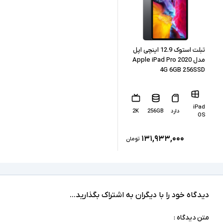
256GB
حافظه داخلی
دارد
پشتیبانی از کارت حافظه
دوربین جلو 12 مگاپیکسل ، دوربین عقب 8
تبلت استوک 12.9 اینچی اپل
رزولوشن فیلم
مگاپیکسل
مدل Apple iPad Pro 2020
4G 6GB 256SSD
USB Type C
درگاه های ارتباطی
کابل شارژ
اقلام همراه
iPad
دارد
256GB
2K
OS
پشتیبانی از شارژ سریع 45W - پشتیبانی از S Pen -
دارای حسگر اثر انگشت - دارای مقاومت آب و
سایر امکانات
۱۳۱,۹۳۳,۰۰۰
تومان
گردوغبار IP68
دیدگاه خود را با دیگران به اشتراک بگذارید...
متن دیدگاه :