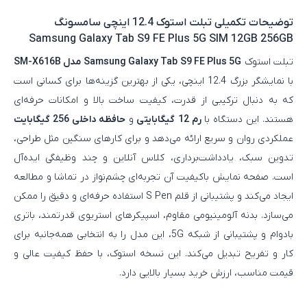
توضیحات تکمیلی
تبلت استوک 12.4 اینچی سامسونگ
Samsung Galaxy Tab S9 FE Plus 5G SIM 12GB 256GB
تبلت استوک
Samsung Galaxy Tab S9 FE Plus 5G مدل SM-X616B
با نمایشگر بزرگ 12.4 اینچی، یکی از بهترین گزینه‌ها برای کسانی است
که به دنبال ترکیبی از قدرت، کیفیت ساخت بالا و امکانات حرفه‌ای
هستند. این دستگاه با
رم 12 گیگابایتی
و
حافظه داخلی 256 گیگابایت
عملکردی روان و سریع ارائه می‌دهد و برای کارهای سنگین مثل طراحی،
تدوین سبک، یادداشت‌برداری، کلاس آنلاین و چند وظیفگی ایده‌آل
است. صفحه‌ نمایش باکیفیت آن تجربه‌ای چشم‌نواز در تماشا و مطالعه
ایجاد می‌کند و پشتیبانی از قلم S Pen استفاده حرفه‌ای و دقیق را ممکن
می‌سازد. بدنه آلومینیومی مقاوم، اسپیکرهای استریوی قدرتمند، باتری
بادوام و پشتیبانی از شبکه 5G، این مدل را به انتخابی همه‌جانبه برای
کار و تفریح تبدیل می‌کند. این نسخه استوک، با حفظ کیفیت عالی و
قیمت مناسب، ارزش خرید بسیار بالایی دارد.