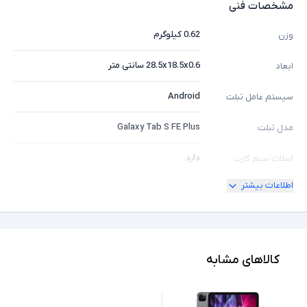
مشخصات فنی
0.62 کیلوگرم
وزن
28.5x18.5x0.6 سانتی متر
ابعاد
Android
سیستم عامل تبلت
Galaxy Tab S FE Plus
مدل تبلت
دارد
اسلات سیم کارت
اطلاعات بیشتر
5G
پشتیبانی شبکه مخابراتی
2K
کیفیت تصویر نمایشگر
بزرگتر از 12 اینچ
ابعاد صفحه نمایش
کالاهای مشابه
12GB
حافظه RAM