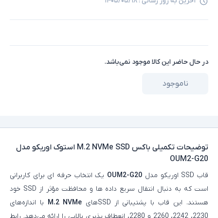
آخرین به روز رسانی :
۱۴۰۵/۰۵/۱۸
در حال حاضر این کالا موجود نمی‌باشد.
ناموجود
توضیحات تکمیلی
باکس M.2 NVMe SSD استوک اوریکو مدل
OUM2-G20
قاب SSD اوریکو مدل
OUM2-G20
یک انتخاب حرفه‌ ای برای کاربرانی
است که به دنبال انتقال سریع داده‌ ها و محافظت مؤثر از SSD خود
هستند. این قاب با پشتیبانی از SSDهای
M.2 NVMe
با اندازه‌های
2230، 2242، 2260 و 2280، انعطاف‌ پذیری بالایی را ارائه می‌دهد. رابط