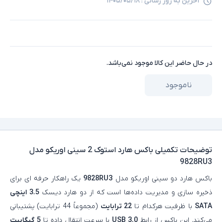
آخرین به روز رسانی :
۱۴۰۵/۰۵/۱۸
در حال حاضر این کالا موجود نمی‌باشد.
ناموجود
توضیحات تکمیلی
باکس هارد استوک 2 سینی اوریکو مدل
9828RU3
باکس هارد دو سینی اوریکو مدل
9828RU3
یک راهکار حرفه‌ ای برای
ذخیره‌ سازی و مدیریت داده‌ها است که از دو هارد دیسک
3.5 اینچی
SATA
با ظرفیت هرکدام تا
22 ترابایت
(مجموعاً 44 ترابایت) پشتیبانی
می‌کند. این باکس از رابط
USB 3.0
با سرعت انتقال داده تا
5 گیگابیت