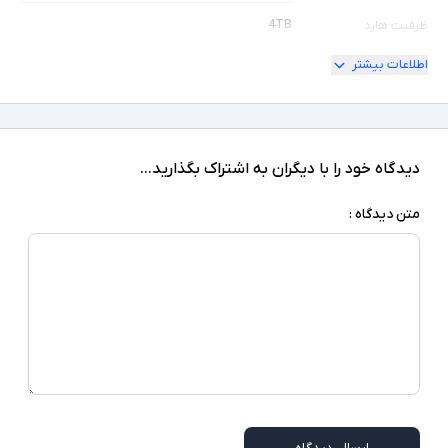
4TB
ظرفیت هارد
اطلاعات بیشتر
جنس بدنه پلاستیک ABS - طول کابل 0.3 متر -
پشتیبانی از سیستم عامل های Windows, Linux,
سایر توضیحات
Mac
دیدگاه خود را با دیگران به اشتراک بگذارید...
متن دیدگاه :