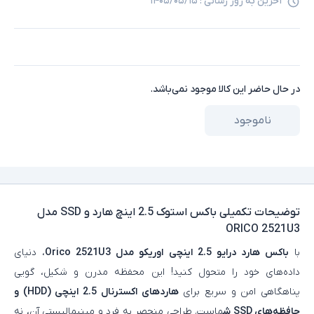
آخرین به روز رسانی :
۱۴۰۵/۰۵/۱۵
در حال حاضر این کالا موجود نمی‌باشد.
ناموجود
توضیحات تکمیلی
باکس استوک 2.5 اینچ هارد و SSD مدل
ORICO 2521U3
با
باکس هارد درایو 2.5 اینچی اوریکو مدل Orico 2521U3
، دنیای
داده‌های خود را متحول کنید! این محفظه مدرن و شکیل، گویی
پناهگاهی امن و سریع برای
هاردهای اکسترنال 2.5 اینچی (HDD) و
حافظه‌های SSD ش
ماست. طراحی منحصر به فرد و مینیمالیستی آن، نه