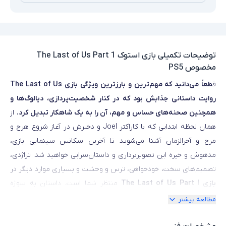
توضیحات تکمیلی
بازی استوک The Last of Us Part 1
مخصوص PS5
ق
طعاً می‌دانید که مهم‌ترین و بارزترین ویژگی بازی The Last of Us
روایت داستانی جذابش بود که در کنار شخصیت‌پردازی، دیالوگ‌ها و
همچنین صحنه‌های حساس و مهم، آن را به یک شاهکار تبدیل کرد.
از
همان لحظه ابتدایی که با کاراکتر Joel و دخترش در آغاز شروع هرج و
مرج و آخرالزمان آشنا می‌شوید تا آخرین سکانس سینمایی بازی،
مدهوش و خیره این تصویربرداری و داستان‌سرایی خواهید شد. تراژدی،
تصمیم‌های سخت، خودخواهی، ترس و وحشت و بسیاری موارد دیگر در
بازی The Last of Us Part I
منتظر شما است. داستان به سوژه
آخرالزمان و بیماری مهلکی که مردم را به زامبی‌های خطرناک تبدیل کرده
مطالعه بیشتر
می‌پردازد. شاید در ابتدا این سوژه کلیشه‌ای باشد اما همین موضوع
کلیشه‌ای آن‌قدر خوب روایت می‌شود که به هیچ عنوان از آن احساس