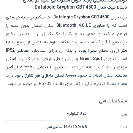
توضیحات تکمیلی
بارکد خوان استوک بی سیم دو بعدی
دیتالاجیک مدل Datalogic Gryphon GBT4500
بارکدخوان
Datalogic Gryphon GBT4500
یک
اسکنر بی‌ سیم دو‌بعدی
است که با فناوری
Bluetooth 4.0 LE
امکان اتصال بدون سیم را
فراهم می‌کند و مجهز به حسگر ۱ مگاپیکسل برای خواندن دقیق
بارکدهای 1D و 2D است. سازه دستگاه مقاوم به افتادن از ارتفاع تا
۱.۸
متر
(روی سطح بتنی) بوده و بدنه آن دارای استاندارد حفاظتی
IP52
است. فناوری
Green Spot
و لرزش داخلی بازخورد بلادرنگ برای اسکن
موفق را به کاربر ارائه می‌دهد. با
باتری لیتیومی ۳۲۵۰ میلی‌آمپر
ساعت
، امکان انجام تا حدود
۸۰۰۰۰ اسکن به ازای هر شارژ
وجود دارد.
همراه دستگاه، پایه شارژ و کابل‌های USB و RS232 نیز عرضه می‌شود.
مشخصات فنی
0.23 کیلوگرم
وزن
16.6x10.9x6.8 سانتی متر
ابعاد