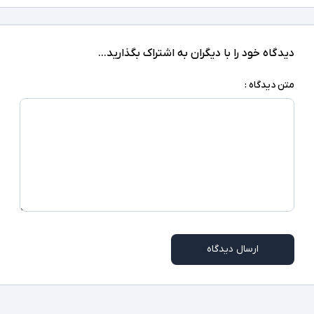
Full HD
کیفیت تصویر نمایشگر
Core i5
مشخصات پردازنده
دیدگاه خود را با دیگران به اشتراک بگذارید...
11500
مدل پردازنده
متن دیدگاه :
Intel نسل 11
نسل پردازنده
8GB
حافظه RAM
256GB
حافظه داخلی
SSD
نوع حافظه داخلی
Intel UHD Graphics 750
پردازنده گرافیکی
ارسال دیدگاه
ندارد
کارت گرافیک اختصاصی
1xLAN, 5xUSB 3.0, 1xUSB-Type C, 2xHDMI, SD
Reader, 2xheadphone/microphone combo
درگاه های ارتباطی