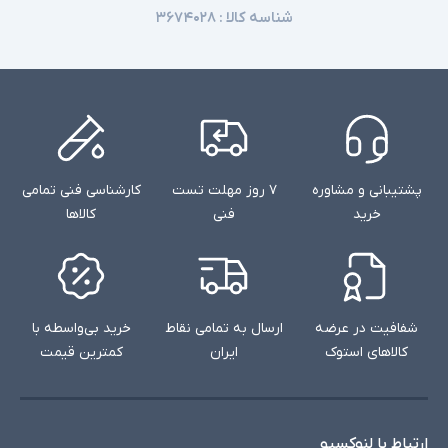
شناسه کالا :
۳۶۷۴۰۲۸
jack
ندارد
صفحه نمایش لمسی
ندارد
درایو نوری
‎Windows 10 Pro
سیستم عامل
پشتیبانی و مشاوره
۷ روز مهلت تست
کارشناسی فنی تمامی
کابل برق
اقلام همراه
خرید
فنی
کالاها
وب کم - دوربین تشخیص چهره - اسلات امنیتی
سایر امکانات
ممکن است پایه دستگاه با تصاویر مغایرت داشته
توضیحات تکمیلی
باشد
شفافیت در عرضه
ارسال به تمامی نقاط
خرید بی‌واسطه با
کالاهای استوک
ایران
کمترین قیمت
ارتباط با لنوکسیو