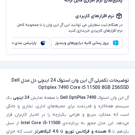
پکیج‌های نرم افزاری قابل ارائه
نرم افزارهای کاربردی
در هنگام ثبت سفارش می توانید این آل این وان را با مجموعه کامل
نرم افزارهای کاربردی خریداری کنید.
بروز رسانی کلیه درایورهای ویندوز
پارتیشن بندی هارد
توضیحات تکمیلی
آل این وان استوک 24 اینچی دل مدل Dell
Optiplex 7490 Core i5 11500 8GB 256SSD
آل این وان استوک
Dell OptiPlex 7490
با صفحه‌ نمایش
24 اینچی
یک
سیستم همه‌کاره و قدرتمند برای محیط‌های اداری، تجاری و خانگی
است که عملکرد سریع و طراحی یکپارچه را در اختیار کاربران قرار
می‌دهد. این مدل مجهز به پردازنده‌ی
Intel Core i5-11500
از نسل
یازدهم با
6 هسته و فرکانس توربو تا 4.6 گیگاهرتز
است که اجرای