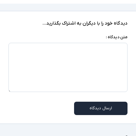
jack, SD Reader
ندارد
صفحه نمایش لمسی
دیدگاه خود را با دیگران به اشتراک بگذارید...
ندارد
درایو نوری
متن دیدگاه :
‎Windows 10 Pro
سیستم عامل
کابل برق
اقلام همراه
اسلات امنیتی - وب کم
سایر امکانات
ممکن است پایه دستگاه با تصاویر مغایرت داشته
توضیحات تکمیلی
باشد
ارسال دیدگاه