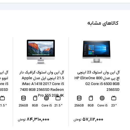
Full HD
کیفیت تصویر نمایشگر
Core i5
مشخصات پردازنده
کالاهای مشابه
9400
مدل پردازنده
Intel نسل 9
نسل پردازنده
8GB
حافظه RAM
512GB
حافظه داخلی
آل این وان استوک 23 اینچی
آل این وان استوک گرافیک دار
اچ پی مدل HP EliteOne 800
21.5 اینچی اپل مدل Apple
re i5
iMac A1418 2017 Core i5
G2 Core i5 6500 8GB
SSD
نوع حافظه داخلی
56SSD
7400 8GB 256SSD Radeon
256SSD
Pro 555 2GB 4K
Intel UHD Graphics 630
پردازنده گرافیکی
" 21.5
256GB
8GB
Core i5
" 21.5
256GB
8GB
Core i5
" 23
ندارد
کارت گرافیک اختصاصی
۸۴,۳۱۰,۰۰۰
۵۷,۱۱۲,۰۰۰
تومان
تومان
1xLAN, 5xUSB 3.0, 1xUSB-Type C, 2xHDMI,
1xDisplay, 2xheadphone/ microphone combo
درگاه های ارتباطی