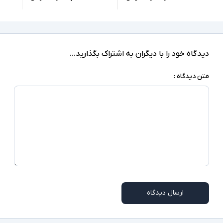
1xLAN, 5xUSB 3.0, 1xUSB-Type C, 2xHDMI,
1xDisplay, 2xheadphone/ microphone combo
درگاه های ارتباطی
jack, SD Reader
ندارد
صفحه نمایش لمسی
دیدگاه خود را با دیگران به اشتراک بگذارید...
ندارد
درایو نوری
متن دیدگاه :
‎Windows 10 Pro
سیستم عامل
کابل برق
اقلام همراه
اسلات امنیتی - وب کم
سایر امکانات
ممکن است پایه دستگاه با تصاویر مغایرت داشته
توضیحات تکمیلی
باشد
ارسال دیدگاه