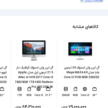
اطلاعات بیشتر
" 24
ابعاد نمایشگر
Full HD
کیفیت تصویر نمایشگر
Core i5
مشخصات پردازنده
کالاهای مشابه
8500
مدل پردازنده
Intel نسل 8
نسل پردازنده
8GB
حافظه RAM
256GB
حافظه داخلی
آل این وان استوک 24 اینجی
آل این وان استوک گرافیک دار
مایا مدل Maya MA24 A9
21.5 اینچی اپل مدل Apple
re i5
iMac A1418 2017 Core i5
Core i3 9100 8GB 256SSD
SSD
نوع حافظه داخلی
6SSD
7400 8GB 1TB HDD Radeon
Pro 555 2GB 4K
Intel UHD Graphics 630
پردازنده گرافیکی
" 22
1TB
8GB
Core i5
" 21.5
256GB
8GB
Core i3
" 24
ندارد
کارت گرافیک اختصاصی
۸۴,۳۱۰,۰۰۰
۷۹,۰۰۰,۰۰۰
تومان
تومان