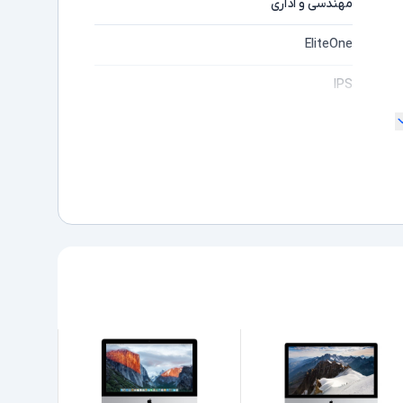
مهندسی و اداری
EliteOne
IPS
" 23
Full HD
مایشگر
Core i5
ده
6500
Intel نسل 6
8GB
256GB