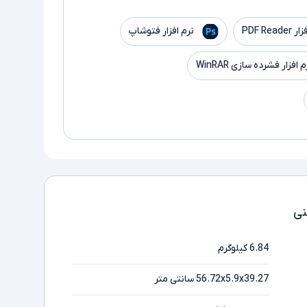
PDF Read
نرم افزار فتوشاپ
م افزار فشرده سازی WinRAR
ی
6.84 کیلوگرم
56.72x5.9x39.27 سانتی متر