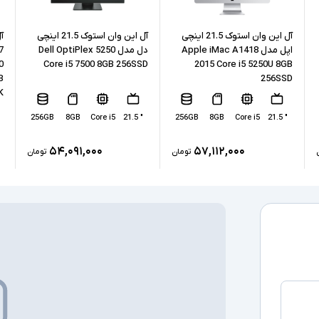
نوع حافظه داخل
پردازنده گرافیکی
آل این وان استوک 21.5 اینچی
آل این وان استوک 21.5 اینچی
آ
اپل مدل Apple iMac A1418
دل مدل Dell OptiPlex 5250
0
Core i5 7500 8GB 256SSD
2015 Core i5 5250U 8GB
کارت گرافیک ا
B
256SSD
K
درگاه های ارتبا
256GB
8GB
Core i5
" 21.5
256GB
8GB
Core i5
" 21.5
صفحه نمایش ل
۵۴,۰۹۱,۰۰۰
۵۷,۱۱۲,۰۰۰
تومان
تومان
درایو نوری
سیستم عامل
اقلام همراه
سایر امکانات
توضیحات تکمیل