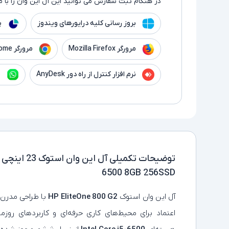
در هنگام ثبت سفارش می توانید این آل این وان را با م
بروز رسانی کلیه درایورهای ویندوز
پ
مرورگر Mozilla Firefox
مرورگر Google Chrome
نرم افزار کنترل از راه دور AnyDesk
ن
توضیحات تکمیلی
6500 8GB 256SSD
آل‌ این‌ وان استوک
HP EliteOne 800 G2
با طراحی مدرن
اعتماد برای محیط‌های کاری حرفه‌ای و کاربردهای روز