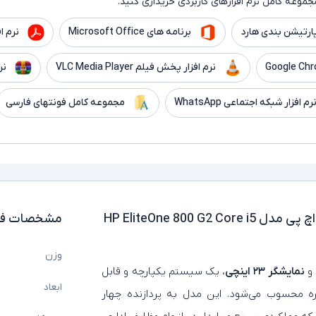
جموعه کامل نرم افزارهای کاربردی خریداری کنید.
ارتیشن بندی هارد
برنامه های Microsoft Office
نرم افزار er
نرم افزار پخش فیلم VLC Media Player
نر
رم افزار شبکه اجتماعی WhatsApp
مجموعه کامل فونتهای فارسی
آل این وان استوک 23 اینچی اچ پی مدل HP EliteOne 800 G2 Core i5
مشخصات فن
وزن
 و
نمایشگر
۲۳ اینچی
، یک سیستم یکپارچه و قابل
ابعاد
مره محسوب می‌شود. این مدل به پردازنده چهار