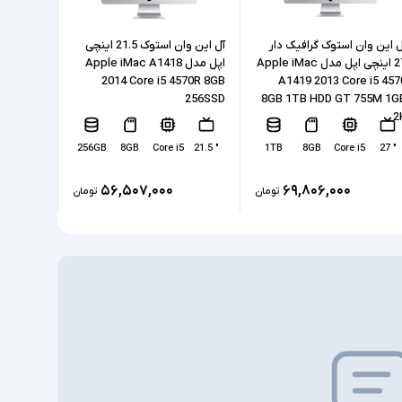
SSD
ی
Intel HD Graphics 530
ل این وان استوک گرافیک دار
آل این وان استوک 21.5 اینچی
27 اینچی اپل مدل Apple iMac
اپل مدل Apple iMac A1418
6500 8GB
2014 Core i5 4570R 8GB
A1419 2013 Core i5 457
ندارد
ختصاصی
256SSD
256SSD
8GB 1TB HDD GT 755M 1G
2
1xLAN, 6xUSB 3.0, 1xUSB-Type C, 1xDisplay,
طی
3xheadphone/microphone combo jack
5
" 24
256GB
8GB
Core i5
" 21.5
1TB
8GB
Core i5
" 27
ندارد
مسی
۵۶,۵۰۷,۰۰۰
۶۹,۸۰۶,۰۰۰
تومان
تومان
دارد
‎Windows 10 Pro
کابل برق
اسلات امنیتی - وب کم
ممکن است پایه دستگاه با تصاویر مغایرت داشته
ی