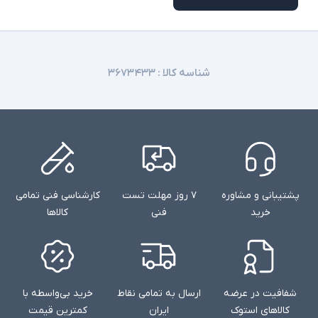
ندارد
کارت گرافیک اختصاصی
1xLAN, 4xUSB 3.0, 2xType C(Thunderbolt),
درگاه های ارتباطی
headset/microphone combo jack, SD Reader
شناسه کالا :
۳۶۷۳۴۳۳
ندارد
صفحه نمایش لمسی
ندارد
درایو نوری
macOS
سیستم عامل
کابل برق
اقلام همراه
پشتیبانی و مشاوره
۷ روز مهلت تست
کارشناسی فنی تمامی
خرید
فنی
کالاها
اسلات امنیتی - وب کم
سایر امکانات
ممکن است پایه دستگاه با تصاویر مغایرت داشته
توضیحات تکمیلی
باشد
شفافیت در عرضه
ارسال به تمامی نقاط
خرید بی‌واسطه با
کالاهای استوک
ایران
کمترین قیمت