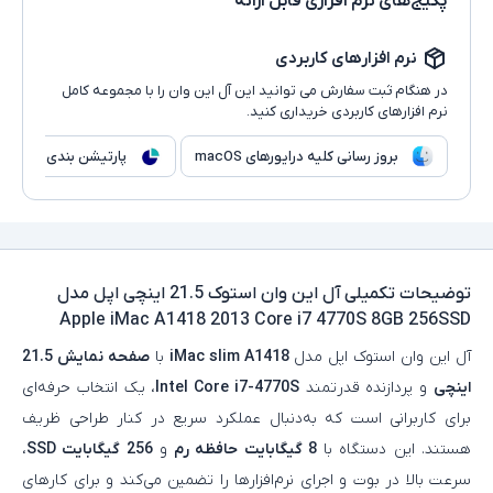
پکیج‌های نرم افزاری قابل ارائه
نرم افزارهای کاربردی
در هنگام ثبت سفارش می توانید این آل این وان را با مجموعه کامل
نرم افزارهای کاربردی خریداری کنید.
بروز رسانی کلیه درایورهای macOS
پارتیشن بندی هارد
توضیحات تکمیلی
آل این وان استوک 21.5 اینچی اپل مدل
Apple iMac A1418 2013 Core i7 4770S 8GB 256SSD
آل‌ این‌ وان استوک اپل مدل
iMac slim A1418
با
صفحه‌ نمایش 21.5
اینچی
و پردازنده قدرتمند
Intel Core i7-4770S
، یک انتخاب حرفه‌ای
برای کاربرانی است که به‌دنبال عملکرد سریع در کنار طراحی ظریف
هستند. این دستگاه با
8 گیگابایت حافظه رم
و
256 گیگابایت SSD
،
سرعت بالا در بوت و اجرای نرم‌افزارها را تضمین می‌کند و برای کارهای