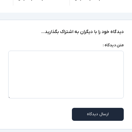
1xLAN, 6xUSB 3.0, 2xUSB 2.0, 1xUSB-Type C,
2xHDMI, 1xDisplay, 2xheadphone/
درگاه های ارتباطی
microphone combo jack, SD Reader
دارد
صفحه نمایش لمسی
دیدگاه خود را با دیگران به اشتراک بگذارید...
دارد
درایو نوری
متن دیدگاه :
Windows 10 Pro
سیستم عامل
کابل برق
اقلام همراه
اسلات امنیتی - وب کم
سایر امکانات
ممکن است پایه دستگاه با تصاویر مغایرت داشته
توضیحات تکمیلی
باشد
ارسال دیدگاه