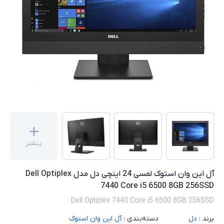
بیشتر
آل این وان استوک لمسی 24 اینچی دل مدل Dell Optiplex
7440 Core i5 6500 8GB 256SSD
Dell Optiplex 7440 Core i5 6500 8GB 256SSD
برند :
دل
دسته‌بندی :
آل این وان استوک