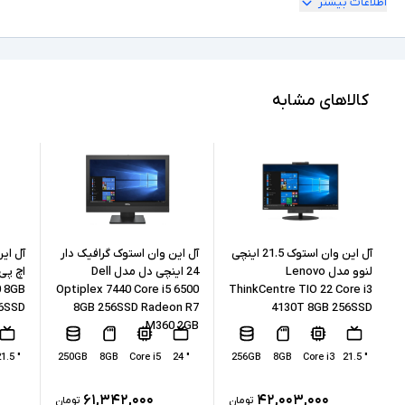
اطلاعات بیشتر
" 24
ابعاد نمایشگر
Full HD
کیفیت تصویر نمایشگر
Core i5
مشخصات پردازنده
کالاهای مشابه
6500
مدل پردازنده
Intel نسل 6
نسل پردازنده
8GB
حافظه RAM
256GB
حافظه داخلی
آل این وان استوک 21.5 اینچی
آل این وان استوک گرافیک دار
لنوو مدل Lenovo
24 اینچی دل مدل Dell
0 8GB
Optiplex 7440 Core i5 6500
ThinkCentre TIO 22 Core i3
SSD
نوع حافظه داخلی
6SSD
8GB 256SSD Radeon R7
4130T 8GB 256SSD
M360 2GB
Intel HD Graphics 530
پردازنده گرافیکی
" 21.5
250GB
8GB
Core i5
" 24
256GB
8GB
Core i3
" 21.5
ندارد
کارت گرافیک اختصاصی
۶۱,۳۴۲,۰۰۰
۴۲,۰۰۳,۰۰۰
تومان
تومان