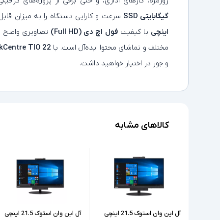
روزمره، کارهای اداری، و حتی برخی از پروژه‌های گرافیکی 
گیگابایتی SSD
سرعت و کارایی دستگاه را به میزان قابل 
اینچی
با کیفیت
فول اچ دی (Full HD)
تصاویری واضح و ش
مختلف و تماشای محتوا ایده‌آل است. با
kCentre TIO 22
و جور در اختیار خواهید داشت.
کالاهای مشابه
آل این وان استوک 21.5 اینچی
آل این وان استوک 21.5 اینچی