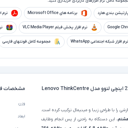
جموعه کامل نرم افزارهای کاربردی خریداری کنید.
ارتیشن بندی هارد
برنامه های Microsoft Office
نرم افزار er
نرم افزار پخش فیلم VLC Media Player
نر
رم افزار شبکه اجتماعی WhatsApp
مجموعه کامل فونتهای فارسی
آل این وان استوک لمسی 21.5 اینچی لنوو مدل Lenovo ThinkCentre
مشخصات فن
وزن
ی را با طراحی زیبا و مینیمال ترکیب کرده است.
ابعاد
شتم
، این دستگاه به راحتی از پس انجام وظایف