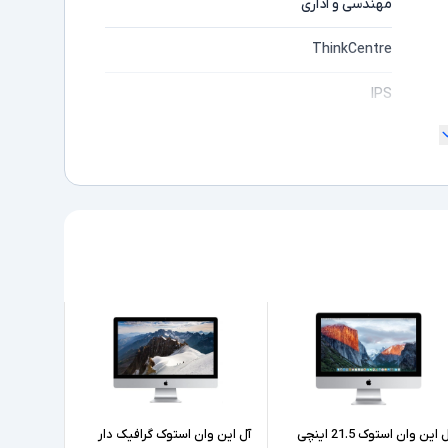
مهندسی و اداری
ThinkCentre
IPS
" 21.5
Full HD
مایشگر
Core i5
ده
8500
Intel نسل 8
8GB
256GB
آل این وان استوک 21.5 اینچی
آل این وان استوک گرافیک دار
آل این وا