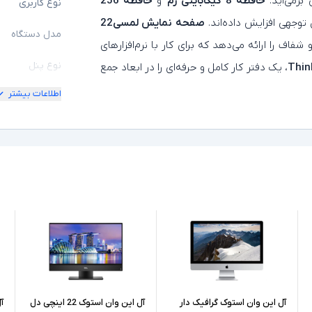
برمی‌آید.
حافظه 8 گیگابایتی رم
و
حافظه 256
نوع کاربری
توجهی افزایش داده‌اند.
صفحه نمایش لمسی22
مدل دستگاه
فاف را ارائه می‌دهد که برای کار با نرم‌افزارهای
نوع پنل
Thin
، یک دفتر کار کامل و حرفه‌ای را در ابعاد جمع
اطلاعات بیشتر
ابعاد نمایشگر
کیفیت تصویر ن
مشخصات پردازن
مدل پردازنده
نسل پردازنده
حافظه RAM
حافظه داخلی
آل این وان استوک گرافیک دار
آل این وان استوک 22 اینچی دل