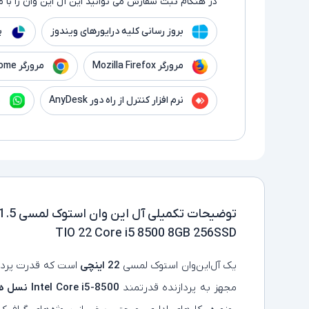
در هنگام ثبت سفارش می توانید این آل این وان را با م
بروز رسانی کلیه درایورهای ویندوز
پ
مرورگر Mozilla Firefox
مرورگر Google Chrome
نرم افزار کنترل از راه دور AnyDesk
ن
توضیحات تکمیلی
TIO 22 Core i5 8500 8GB 256SSD
یک آل‌این‌وان استوک لمسی
22 اینچی
است که قدرت پردازش
مجهز به پردازنده قدرتمند
Intel Core i5-8500
نسل ه