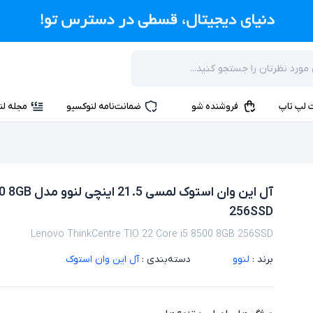
 لپ تاپ
فروشنده شو
ضمانت‌نامه لنوکسیو
مجله لن
آل این وان 
256SSD
Lenovo ThinkCentre TIO 22 Core i5 8500 8GB 256SSD
برند :
لنوو
دسته‌بندی :
آل این وان استوک