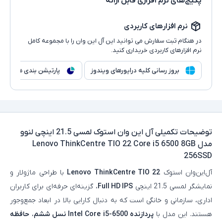
پکیج‌های نرم افزاری قابل ارائه
نرم افزارهای کاربردی
در هنگام ثبت سفارش می توانید این آل این وان را با مجموعه کامل
نرم افزارهای کاربردی خریداری کنید.
بروز رسانی کلیه درایورهای ویندوز
پارتیشن بندی هارد
توضیحات تکمیلی
آل این وان استوک لمسی 21.5 اینچی لنوو
مدل Lenovo ThinkCentre TIO 22 Core i5 6500 8GB
256SSD
آل‌این‌وان استوک
Lenovo ThinkCentre TIO 22
با طراحی ماژولار و
نمایشگر لمسی 21.5 اینچی
Full HD IPS
، گزینه‌ای حرفه‌ای برای کاربران
اداری، سازمانی و خانگی است که به دنبال کارایی بالا در ابعاد جمع‌وجور
هستند. این مدل با
پردازنده Intel Core i5-6500 نسل ششم
،
حافظه