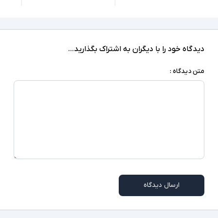
1xUSB-Type B, 1xUSB 3.0, 1xDisplay
درگاه های ارتباطی
دارد
صفحه نمایش لمسی
ندارد
درایو نوری
دیدگاه خود را با دیگران به اشتراک بگذارید...
Windows 10 Pro
سیستم عامل
متن دیدگاه :
کابل برق
اقلام همراه
اسلات امنیتی - وب کم
سایر امکانات
ممکن است پایه دستگاه با تصاویر مغایرت داشته
توضیحات تکمیلی
باشد
ارسال دیدگاه