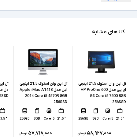
" 21.5
ابعاد نمایشگر
Full HD
کیفیت تصویر نمایشگر
Core i5
مشخصات پردازنده
کالاهای مشابه
6500
مدل پردازنده
Intel نسل 6
نسل پردازنده
8GB
حافظه RAM
256GB
حافظه داخلی
آل این وان استوک 21.5 اینچی
آل این وان استوک 21.5 اینچی
اچ پی مدل HP ProOne 600
اپل مدل Apple iMac A1418
56SSD
2014 Core i5 4570R 8GB
G3 Core i5 7500 8GB
SSD
نوع حافظه داخلی
256SSD
256SSD
Intel UHD Graphics 520
پردازنده گرافیکی
" 21.5
256GB
8GB
Core i5
" 21.5
256GB
8GB
Core i5
" 21.5
ندارد
کارت گرافیک اختصاصی
۵۷,۷۱۸,۰۰۰
۵۸,۹۲۷,۰۰۰
تومان
تومان