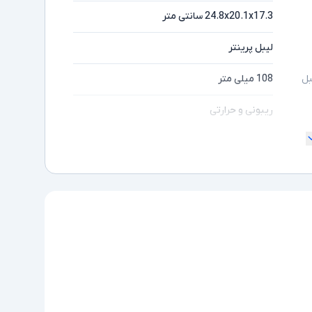
24.8x20.1x17.3 سانتی متر
لیبل پرینتر
108 میلی متر
بل
ریبونی و حرارتی
ندارد
دارد
ندارد
1xLAN, 1xSerial (RS232), 1xParallel
کابل برق یا آداپتور
ولتاژ تغذیه 20V DC