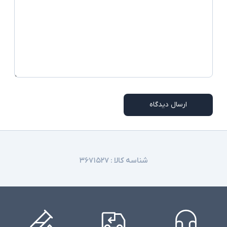
کابل برق یا آداپتور
اقلام همراه
نوع تایپ انتقال حرارتی
سایر توضیحات
ممکن است برخی از درگاه های ارتباطی در همه مدلها
توضیحات تکمیلی
موجود نباشد
ارسال دیدگاه
شناسه کالا :
۳۶۷۱۵۲۷