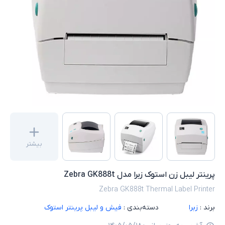
بیشتر
پرینتر لیبل زن استوک زبرا مدل Zebra GK888t
Zebra GK888t Thermal Label Printer
برند :
زبرا
دسته‌بندی :
فیش و لیبل پرینتر استوک