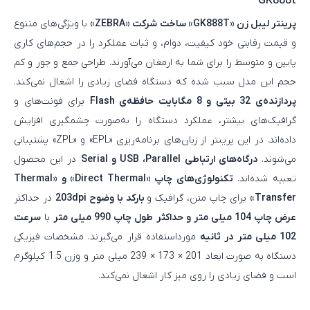
GK888t
پرینتر لیبل‌ زن «GK888T» ساخت شرکت «ZEBRA»
با ویژگی‌های متنوع
و قیمت رقابتی خود کیفیت، دوام، و ثبات عملکرد را در حجم‌های کاری
پایین و متوسط را برای شما به ارمغان می‌آورند. طراحی جمع‌ و جور و کم‌
حجم این مدل سبب شده که دستگاه فضای زیادی را اشغال نمی‌کند.
پردازنده‌ی 32 بیتی و 8 مگابایت حافظه‌ی Flash
برای فونت‌های و
گرافیک‌های بیشتر، عملکرد دستگاه را به‌صورت چشمگیری افزایش
داد‌ه‌اند. در این پرینتر از زبان‌های برنامه‌ریزی «EPL» و «ZPL» پشتیبانی
می‌شوند.
درگاه‌های ارتباطی USB ،Parallel و Serial
در این محصول
تعبیه‌ شده‌اند.
تکنولوژی‌های چاپ «Direct Thermal» و «Thermal
Transfer»
برای چاپ متن، گرافیک و
بارکد با وضوح 203dpi
در حداکثر
عرض چاپ 104 میلی‌ متر و حداکثر طول چاپ 990 میلی‌ متر
با
سرعت
102 میلی‌ متر در ثانیه
مورداستفاده قرار می‌گیرند. مشخصات فیزیکی
دستگاه به‌ صورت ابعاد 201 × 173 × 239 میلی‌ متر و وزن 1.5 کیلوگرم
است و فضای زیادی را روی میز کار اشغال نمی‌کند.