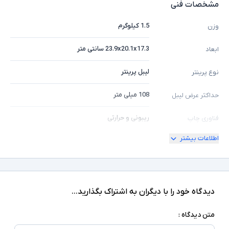
مشخصات فنی
1.5 کیلوگرم
وزن
23.9x20.1x17.3 سانتی متر
ابعاد
لیبل پرینتر
نوع پرینتر
108 میلی متر
حداکثر عرض لیبل
ریبونی و حرارتی
فناوری چاپ
اطلاعات بیشتر
ندارد
اتصال شبکه
دارد
پورت USB
ندارد
اتصال بلوتوث
دیدگاه خود را با دیگران به اشتراک بگذارید...
1xLAN, 1xSerial (RS232), 1xParallel
سایر پورت ها
متن دیدگاه :