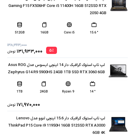
Gaming F15 FX506HF Core i5 11400H 16GB 512SSD RTX
2050 4GB
512GB
16GB
Core i5
" 15.6
۱۳۸,۳۲۳,۰۰۰
۵
٪
۱۳۱,۹۳۳,۰۰۰
تومان
لپ تاپ استوک گرافیک دار 14 اینچی ایسوس مدل Asus ROG
Zephyrus G14 R9 5900HS 24GB 1TB SSD RTX 3060 6GB
1TB
24GB
Ryzen 9
" 14
۱۷۱,۹۷۰,۰۰۰
تومان
لپ تاپ استوک گرافیک دار 15.6 اینچی لنوو مدل Lenovo
ThinkPad P15 Core i9 11950H 16GB 512SSD RTX A3000
6GB 4K