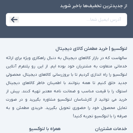
تحلیل داده و برنامه‌نویسی:
مناسب برای اجرای نرم‌افزارهای آماری مانند
از جدید‌ترین تخفیف‌ها با‌خبر شوید
MATLAB و RStudio.
اجرای سریع کدها و الگوریتم‌های پیچیده.
گیمینگ:
اجرای بازی‌های گرافیکی با تنظیمات بالا.
پشتیبانی از تکنولوژی‌های جدید مانند FreeSync و DirectX 12.
4.
ویژگی‌های کلیدی در انتخاب لپ‌تاپ استوک با
لنوکسیو | خرید مطمئن کالای دیجیتال
پردازنده A
سالهاست که در بازار کالاهای دیجیتال به دنبال راهکاری ویژه برای ارائه
خدماتی متفاوت به مشتریان خود بوده ایم. از این رو پلتفرم آنلاین
لنوکسیو را راه اندازی کردیم تا با بروزرسانی کالاهای دیجیتال، محصولی
جدید خلق کنیم تا همه بتوانند با اطمینان خاطر کالاهای دیجیتال
استوک را با قیمت مناسب و ضمانت نامه معتبر تهیه کنند. پیش از
خرید می توانید از کارشناسان لنوکسیو مشاوره بگیرید و در صورت
تمایل محصول خود را حضوری تحویل بگیرید. خریدی مطمئن و به
صرفه را با لنوکسیو تجربه کنید!
خدمات مشتریان
همراه با لنوکسیو
برای انتخاب لپ‌تاپ مناسب، باید به ویژگی‌های زیر توجه کنید: