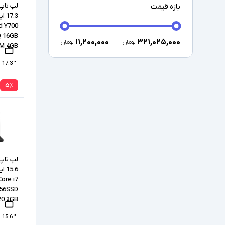
لپ تاپ 
بازه قیمت
7.3
d Y700
Q 16GB
۱۱,۲۰۰,۰۰۰
۳۲۱,۰۲۵,۰۰۰
تومان
تومان
0M 4GB
" 17.3
۵
٪
لپ تاپ 
ore i7
256SSD
20 2GB
" 15.6