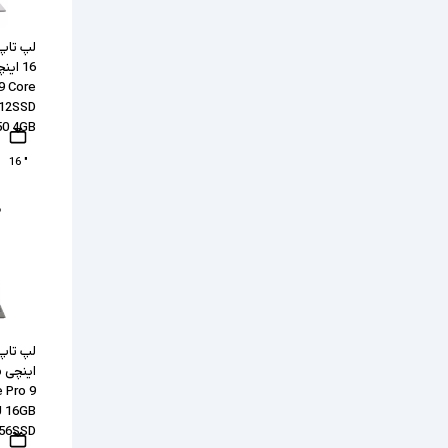
لپ تاپ 
9 Core
512SSD
50 4GB
" 16
۰
اینچی 
 Pro 9
U 16GB
56SSD