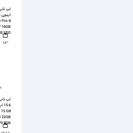
اینچی 
 Pro 8
7 16GB
B SSD
" 13
لپ تاپ 
 15 G8
H 32GB
70 8GB