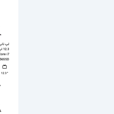
۰
لپ تاپ
ore i7
256SSD
" 12.3
۰