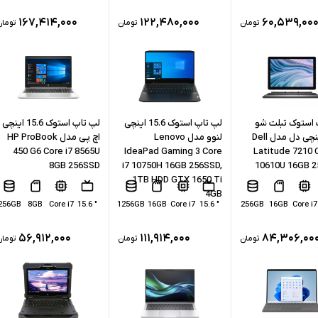
۱۶۷,۴۱۴,۰۰۰
۱۲۲,۴۸۰,۰۰۰
۶۰,۵۳۹,۰۰
تومان
تومان
تومان
 استوک تبلت شو
لپ تاپ استوک 15.6 اینچی
لپ تاپ استوک 15.6 اینچی
12.3 اینچی دل مدل Dell
لنوو مدل Lenovo
اچ پی مدل HP ProBook
450 G6 Core i7 8565U
IdeaPad Gaming 3 Core
Latitude 7210 C
8GB 256SSD
i7 10750H 16GB 256SSD,
10610U 16GB 
1TB HDD GTX 1650 Ti
4GB
256GB
8GB
Core i7
" 15.6
1256GB
16GB
Core i7
" 15.6
256GB
16GB
Core i7
۵۶,۹۱۲,۰۰۰
۱۱۱,۹۱۴,۰۰۰
۸۴,۳۰۶,۰۰
تومان
تومان
تومان