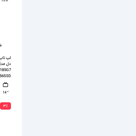
" 15.6
1185G7
256SSD
" 14
۳
٪