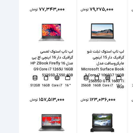
۷۷,۳۴۳,۰۰۰
۷۹,۲۷۵,۰۰۰
تومان
تومان
لپ تاپ استوک تبلت شو
لپ تاپ استوک لمسی
گرافیک دار 15 اینچی
گرافیک دار 16 اینچی اچ پی
مایکروسافت مدل
مدل HP ZBook Firefly 16
G9 Core i7 1265U 16GB
Microsoft Surface Book
512SSD T550 4GB
3 Core i7 1065G7 16GB
256SSD GTX 1660 Ti
512GB
16GB
Core i7
" 16
256GB
16GB
Core i7
" 15
6GB
۱۵۷,۵۱۳,۰۰۰
۱۲۳,۰۳۶,۰۰۰
تومان
تومان