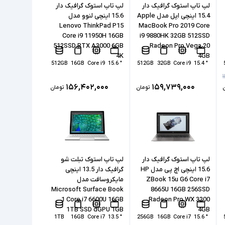
لپ تاپ استوک گرافیک دار
لپ تاپ استوک گرافیک دار
15.4 اینچی اپل مدل Apple
15.6 اینچی لنوو مدل
Lenovo ThinkPad P15
MacBook Pro 2019 Core
Core i9 11950H 16GB
i9 9880HK 32GB 512SSD
512SSD RTX A3000 6GB
Radeon Pro Vega 20
4K
4GB
512GB
16GB
Core i9
" 15.6
512GB
32GB
Core i9
" 15.4
۱۵۶,۴۰۲,۰۰۰
۱۵۹,۷۳۹,۰۰۰
تومان
تومان
لپ تاپ استوک گرافیک دار
لپ تاپ استوک تبلت شو
15.6 اینچی اچ پی مدل HP
گرافیک دار 13.5 اینچی
ZBook 15u G6 Core i7
مایکروسافت مدل
Microsoft Surface Book
8665U 16GB 256SSD
1 Core i7 6600U 16GB
Radeon Pro WX 3200
1TB SSD dGPU 1GB
4GB
1TB
16GB
Core i7
" 13.5
256GB
16GB
Core i7
" 15.6