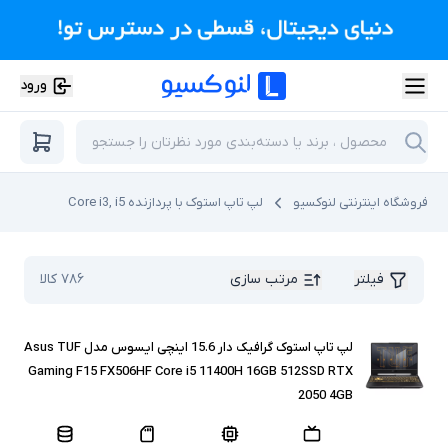
ورود
فروشگاه اینترنتی لنوکسیو
لپ تاپ استوک با پردازنده Core i3, i5
فیلتر
مرتب سازی
۷۸۶
کالا
لپ تاپ استوک گرافیک دار 15.6 اینچی ایسوس مدل Asus TUF
Gaming F15 FX506HF Core i5 11400H 16GB 512SSD RTX
2050 4GB