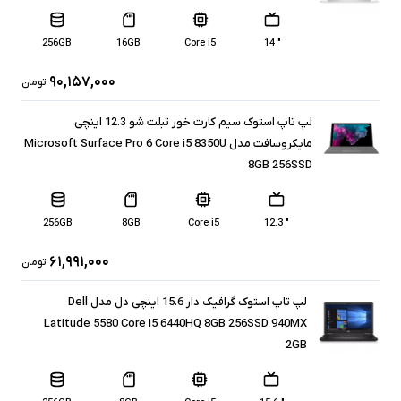
256GB
16GB
Core i5
" 14
۹۰,۱۵۷,۰۰۰
تومان
لپ تاپ استوک سیم کارت خور تبلت شو 12.3 اینچی
مایکروسافت مدل Microsoft Surface Pro 6 Core i5 8350U
8GB 256SSD
256GB
8GB
Core i5
" 12.3
۶۱,۹۹۱,۰۰۰
تومان
لپ تاپ استوک گرافیک دار 15.6 اینچی دل مدل Dell
Latitude 5580 Core i5 6440HQ 8GB 256SSD 940MX
2GB