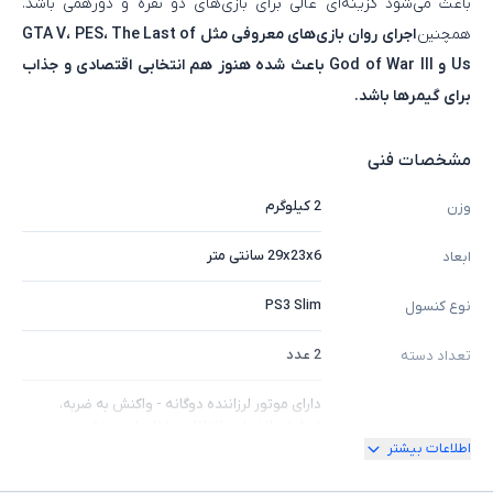
باعث می‌شود گزینه‌ای عالی برای بازی‌های دو نفره و دورهمی باشد.
همچنین
اجرای روان بازی‌های معروفی مثل GTA V، PES، The Last of
Us و God of War III باعث شده هنوز هم انتخابی اقتصادی و جذاب
برای گیمرها باشد.
مشخصات فنی
2 کیلوگرم
وزن
29x23x6 سانتی متر
ابعاد
PS3 Slim
نوع کنسول
2 عدد
تعداد دسته
دارای موتور لرزاننده دوگانه - واکنش به ضربه،
تصادف، انفجار و اتفاقات داخل بازی - تشخیص
امکانات دسته
اطلاعات بیشتر
حرکت دسته در هوا - اتصال همزمان چند دسته به
کنسول