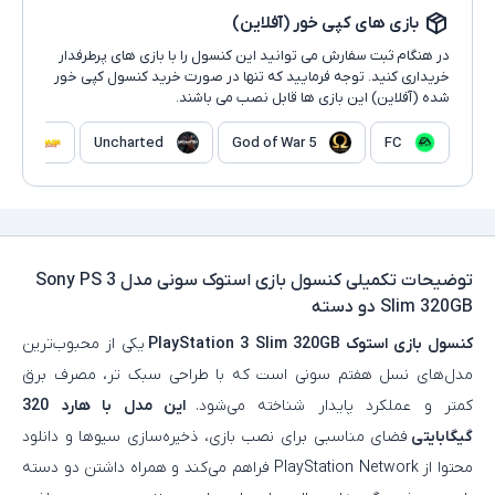
بازی های کپی خور (آفلاین)
در هنگام ثبت سفارش می توانید این کنسول را با بازی های پرطرفدار
خریداری کنید. توجه فرمایید که تنها در صورت خرید کنسول کپی خور
شده (آفلاین) این بازی ها قابل نصب می باشند.
rash
Uncharted
God of War 5
FC
توضیحات تکمیلی
کنسول بازی استوک سونی مدل Sony PS 3
Slim 320GB دو دسته
کنسول بازی استوک PlayStation 3 Slim 320GB
یکی از محبوب‌ترین
مدل‌های نسل هفتم سونی است که با طراحی سبک‌ تر، مصرف برق
کمتر و عملکرد پایدار شناخته می‌شود.
این مدل با هارد 320
گیگابایتی
فضای مناسبی برای نصب بازی، ذخیره‌سازی سیوها و دانلود
محتوا از PlayStation Network فراهم می‌کند و همراه داشتن دو دسته