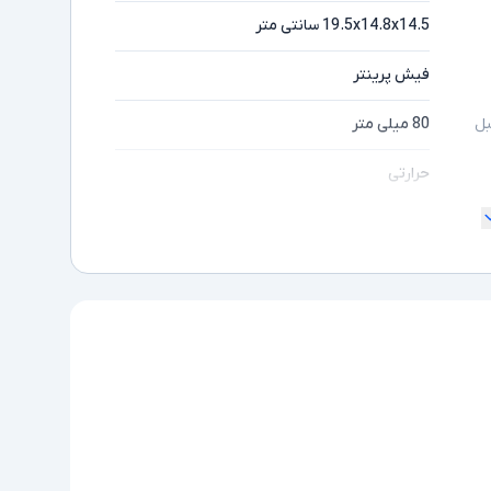
19.5x14.8x14.5 سانتی متر
فیش پرینتر
80 میلی متر
بل
حرارتی
ندارد
دارد
ندارد
1xLAN, 1xSerial (RS232C), 1xParallel
کابل برق یا آداپتور
عمر هد 52 میلیون خط