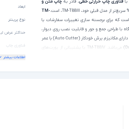
با
فناوری چاپ حرارتی خطی
، قادر به
چاپ متن و
ابعاد
TM-
است که برای برجسته‌ سازی تغییرات سفارشات یا
نوع پرینتر
 با طراحی جمع‌ و جور و قابلیت نصب روی دیوار،
حداکثر عرض لی
دارای مکانیزم برش خودکار (Auto Cutter) با عمر
فناوری چاپ
می‌باشد. TM-T88IV با پشتیبانی از پورت‌های
رنت (Ethernet)
، امکان اتصال به سیستم‌های
اطلاعات بیشتر
اتصال شبکه
و وزن
1.8 کیلوگرم
، گزینه‌ای
پورت USB
لا محسوب می‌شود. با توجه به ترکیب سرعت بالا،
Epson
انتخابی مناسب برای محیط‌های فروشگاهی
اتصال بلوتوث
ا است.
سایر پورت ها
اقلام همراه
سایر توضیحات