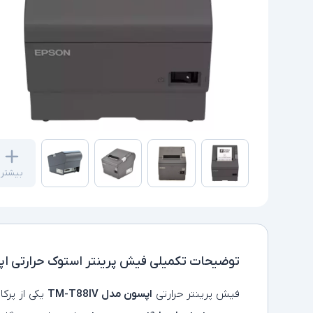
بیشتر
توضیحات تکمیلی
فیش پرینتر استوک حرارتی اپسون مدل V
فیش‌ پرینتر حرارتی
اپسون مدل TM-T88IV
یکی از پرکا