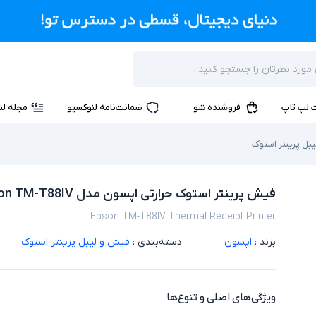
 لپ تاپ
فروشنده شو
ضمانت‌نامه لنوکسیو
مجله لن
بل پرینتر استوک
فیش پرینتر استوک حرارتی اپسون مدل Epson TM-T88IV
Epson TM-T88IV Thermal Receipt Printer
برند :
اپسون
دسته‌بندی :
فیش و لیبل پرینتر استوک
ویژگی‌های اصلی و تنوع‌ها