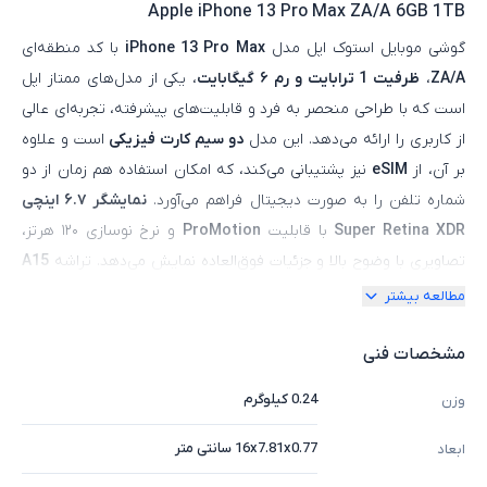
Apple iPhone 13 Pro Max ZA/A 6GB 1TB
گوشی موبایل استوک اپل مدل
iPhone 13 Pro Max
با کد منطقه‌ای
ZA/A
،
ظرفیت 1 ترابایت و رم ۶ گیگابایت
، یکی از مدل‌های ممتاز اپل
است که با طراحی منحصر به فرد و قابلیت‌های پیشرفته، تجربه‌ای عالی
از کاربری را ارائه می‌دهد. این مدل
دو سیم‌ کارت فیزیکی
است و علاوه
بر آن، از
eSIM
نیز پشتیبانی می‌کند، که امکان استفاده هم‌ زمان از دو
شماره تلفن را به‌ صورت دیجیتال فراهم می‌آورد.
نمایشگر ۶.۷ اینچی
Super Retina XDR
با قابلیت
ProMotion
و نرخ نوسازی ۱۲۰ هرتز،
تصاویری با وضوح بالا و جزئیات فوق‌العاده نمایش می‌دهد. تراشه
A15
Bionic
به همراه پردازنده ۶ هسته‌ای و پردازشگر گرافیکی ۵ هسته‌ای،
مطالعه بیشتر
عملکردی بی‌ نظیر در اجرای برنامه‌ها و بازی‌های سنگین را تضمین
می‌کند.
دوربین سه‌ گانه ۱۲ مگاپیکسلی
با ویژگی‌های پیشرفته مانند
مشخصات فنی
عکاسی ماکرو و حالت شب، به کاربران این امکان را می‌دهد تا تصاویر
0.24 کیلوگرم
وزن
حرفه‌ای با کیفیت بالا ثبت کنند. این مدل با پشتیبانی از شبکه‌های
جهانی، برای استفاده در ایران و دیگر نقاط جهان بدون محدودیت است و
16x7.81x0.77 سانتی متر
ابعاد
به راحتی در دسترس کاربران قرار می‌گیرد.