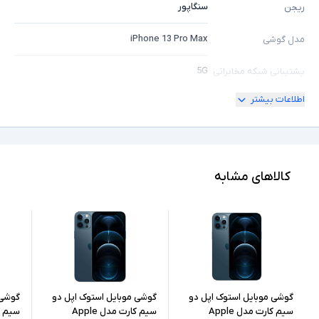
سنگاپور
ریجن
iPhone 13 Pro Max
مدل گوشی
5G
پشتیبانی شبکه مخابراتی
اطلاعات بیشتر
2SIM
تعداد سیم کارت
" 6.7
اندازه نمایشگر
1TB
حافظه داخلی
کالاهای مشابه
6GB
حافظه RAM
ندارد
پشتیبانی از کارت حافظه
Lightning
درگاه های ارتباطی
12 مگاپیکسل
رزولوشن دوربین اصلی
گوشی موبایل استوک اپل دو
گوشی موبایل استوک اپل دو
گوشی 
سیم کارت مدل Apple
سیم کارت مدل Apple