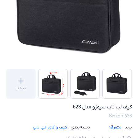
بیشتر
کیف لپ تاپ سیمژو مدل 623
Simjoo 623
برند :
متفرقه
دسته‌بندی :
کیف و کاور لپ تاپ