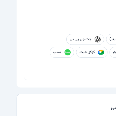
تر)
چت جی پی تی
م
گوگل میت
اسنپ
ی