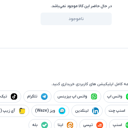
در حال حاضر این کالا موجود نمی‌باشد.
ناموجود
ه کامل اپلیکیشن های کاربردی خریداری کنید.
واتس اپ
واتس اپ بیزینس
تلگرام
تیک 
اسنپ چت
لینکدین
ویز (Waze)
آی زیپ (iZip)
اسنپ
تپسی
ایتا
بله