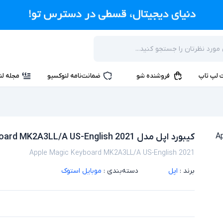
 لپ تاپ
فروشنده شو
ضمانت‌نامه لنوکسیو
مجله لن
کیبورد اپل مدل Apple Magic Keyboard MK2A3LL/A US-English 2021
Apple Magic Keyboard MK2A3LL/A US-English 2021
برند :
اپل
دسته‌بندی :
موبایل استوک