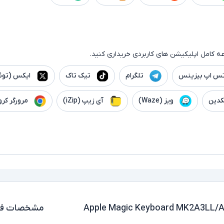
ه کامل اپلیکیشن های کاربردی خریداری کنید.
تس اپ بیزینس
تلگرام
تیک تاک
ایکس (توئی
کدین
ویز (Waze)
آی زیپ (iZip)
مرورگر کرو
 Apple Magic Keyboard MK2A3LL/A US-English
مشخصات فن