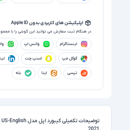
اپلیکیشن های کاربردی بدون Apple ID
در هنگام ثبت سفارش می توانید این گوشی را با مجموع
اینستاگرام
واتس اپ
وا
گوگل مپ
اسنپ چت
لین
تپسی
ایتا
بله
توضیحات تکمیلی
کیبورد اپل مدل
2021