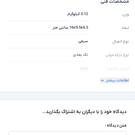
مشخصات فنی
0.12 کیلوگرم
وزن
16x9.5x6.5 سانتی متر
ابعاد
سیمی
نوع اتصال
تک بعدی
نوع بارکدخوان
ندارد
اتصال بلوتوث
اطلاعات بیشتر
دارد
اتصال USB
Serial (RS232), PS/2, IBM
سایر اتصالات
کابل ارتباطی
اقلام همراه
دیدگاه خود را با دیگران به اشتراک بگذارید...
اسکن تا فاصله 28 سانتی متر - سرعت اسکن 110
متن دیدگاه :
اسکن در ثانیه - طول کابل حدود 1.8 متر - زاویه
دید اسکن 45 درجه - ارگونومیک و مقاوم در برابر
سایر توضیحات