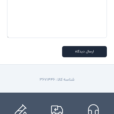
افت و ضربه - کاربردها فروشگاه‌ها، انبارداری، مدیریت
موجودی، مراکز پستی
ممکن است همه مدلهای کابلهای ارتباطی بر روی
توضیحات تکمیلی
کالای ارسالی موجود نباشد
ارسال دیدگاه
شناسه کالا :
۳۶۷۱۴۴۶