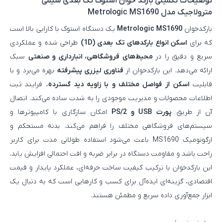
توضیحات تکمیلی
بارکد خوان استوک تک بعدی سیمی
مترولاجیک مدل Metrologic MS1690
بارکدخوان
Metrologic MS1690
یک دستگاه استوک با کارایی بالا است
که برای
اسکن انواع بارکدهای تک‌ بعدی (1D)
طراحی شده و عملکردی
سریع و دقیق را در
محیط‌های فروشگاهی، انبارداری و صنعتی
سبک
ارائه می‌دهد. این بارکدخوان از
فناوری لیزری پیشرفته
بهره می‌برد و با
قابلیت
اسکن از فواصل مختلف و با زاویه دید گسترده
، فرایند ثبت
اطلاعات محصولات و مدیریت موجودی را به شدت ساده می‌کند. اتصال
آن از طریق
پورت USB و PS/2
امکان سازگاری با کامپیوترها و
سیستم‌های فروشگاهی مختلف را فراهم می‌کند. بدنه مستحکم و
ارگونومیک MS1690 باعث می‌شود استفاده طولانی مدت برای کاربر
راحت باشد و مقاومت دستگاه در برابر ضربه و افت احتمالی افزایش یابد.
این بارکدخوان با ترکیب کیفیت ساخت حرفه‌ای، عملکرد پایدار و قیمت
اقتصادی، گزینه‌ای ایده‌آل برای کسب‌ و کارهایی است که به دنبال یک
ابزار جمع‌آوری داده سریع و مطمئن هستند.