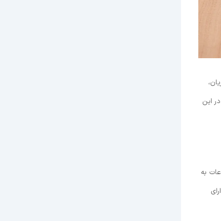
یان،
ر این
عات به
رای