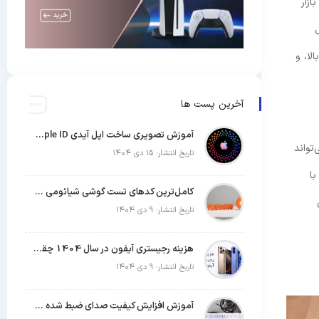
ازار
لا، و
آخرین پست ها
آموزش تصویری ساخت اپل آیدی Apple ID رایگان (روش های تست شده)
ی دارند. به همین دلیل، انتخاب یک لپ‌تاپ استوک از برندهای معتبر مانند Dell، HP یا Lenovo می‌تواند
تاریخ انتشار: ۱۵ دی ۱۴۰۴
با
کامل‌ترین کدهای تست گوشی شیائومی | جدول کدهای مخفی Xiaomi
تاریخ انتشار: ۹ دی ۱۴۰۴
هزینه رجیستری آیفون در سال 1404 چقدر است؟
تاریخ انتشار: ۹ دی ۱۴۰۴
آموزش افزایش کیفیت صدای ضبط شده با میکروفون