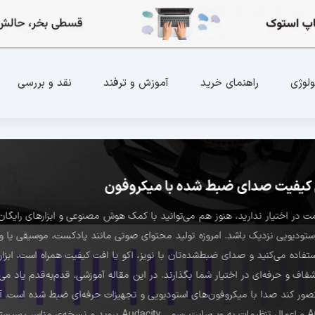
ولوژی
راهنمای خرید
آموزش و ترفند
نقد و بررسی
کیفیت صدای ضبط شده با میکروفون
مت در اختیار ندارید، هنوز هم می‌توانید با کمک هوش مصنوعی و ابزارهای رایگان
تودیویی نزدیک باشد. امروزه تولید محتوای صوتی مانند پادکست، موسیقی یا وید
تفاده می‌کنید و صدای ضبط‌شده‌تان با نویز، اکو یا افت کیفیت همراه است، ابز
فاف و حرفه‌ای در اختیار شما بگذارند. در این مقاله آموزشی، قدم‌به‌قدم یاد م
دانلود، نصب Audacity و اعمال تنظیمات به وب‌سایت 