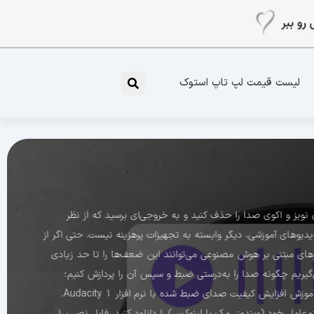
لیست قیمت لپ تاپ استوک
 نویز و اکوی صدا را حذف کنید و به خروجی‌ای برسید که از نظر
یوهای آموزشی، دیگر وابسته به تجهیزات پرهزینه نیست. حتی اگر از
ارهای مبتنی بر هوش مصنوعی می‌توانند این ضعف‌ها را تا حد زیادی
ی‌گیریم چگونه صدا را به‌درستی ضبط و سپس آن را پردازش کنیم؛
به‌گونه‌ای که شنونده تصور کند صدا با میکروفون‌های استودیویی و تجهیزات حرفه‌ای ضبط شده است. آموزش افزایش کیفیت صدای ضبط شده با نرم افزار Audacity 1.
رسمی Audacity بروید و نسخه‌ی مناسب سیستم‌عامل خود (ویندوز، مک یا لینوکس) را دانلود کنید. فایل نصب را