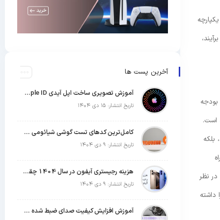
معماری یکپارچه
آیند،
آخرین پست ها
آموزش تصویری ساخت اپل آیدی Apple ID رایگان (روش های تست شده)
 بودجه
تاریخ انتشار: ۱۵ دی ۱۴۰۴
 است.
کامل‌ترین کدهای تست گوشی شیائومی | جدول کدهای مخفی Xiaomi
 بلکه
تاریخ انتشار: ۹ دی ۱۴۰۴
ه
هزینه رجیستری آیفون در سال 1404 چقدر است؟
ه با در نظر
تاریخ انتشار: ۹ دی ۱۴۰۴
 داشته
آموزش افزایش کیفیت صدای ضبط شده با میکروفون