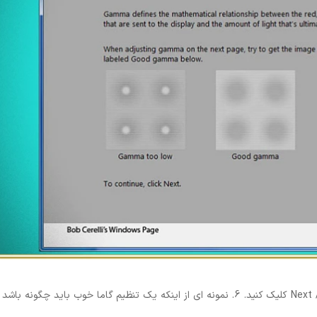
4. در بالا سمت چپ، روی Calibrate Color کلیک کنید. 5. روی Next / Next کلیک کنید. 6. نمونه ای از اینکه یک تنظیم گاما خوب باید چگ