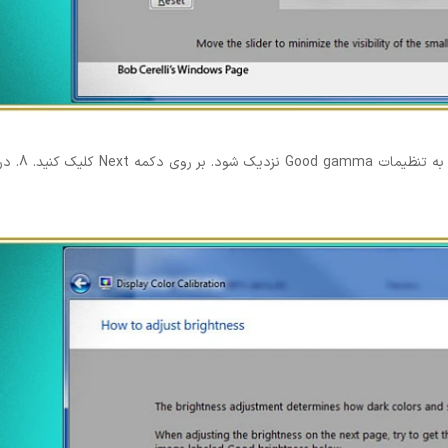
7. نوار لغزنده سمت چپ را طوری تنظیم کنید که ت