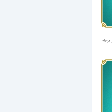
ا جایی که می توانید به تنظیمات Good gamma نزدیک شود. بر روی دکمه Next کلیک کنید. 8. در مرحله