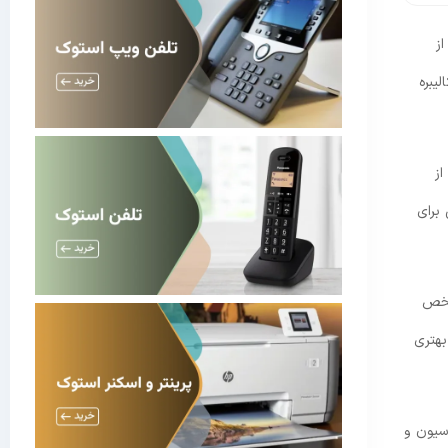
ز
یبره
از
یندوز 7، 10 و 11 ابزارهای داخلی برای
مشخص
بهتری
اسیون و