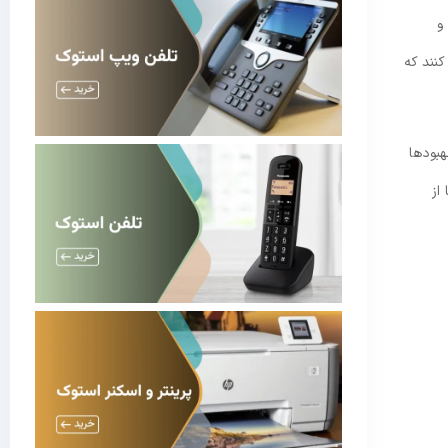
و
کنند که
هبودها
از