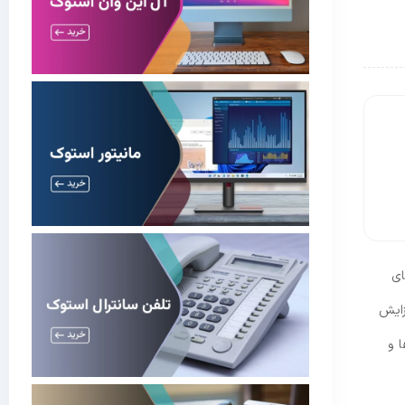
ای
زایش
ا و