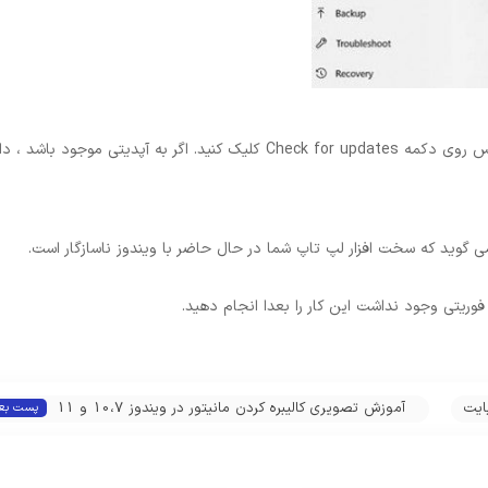
5.اطمینان حاصل کنید لپ تاپ به وای فای یا اینترنت وصل است. سپس روی دکمه Check for updates کلیک کنید. اگر به آپدیتی موج
 می گوید که سخت افزار لپ تاپ شما در حال حاضر با ویندوز ناسازگار است.
ر فوریتی وجود نداشت این کار را بعدا انجام دهید.
س VG246H و گیگابایت
آموزش تصویری کالیبره کردن مانیتور در ویندوز 10،7 و 11
پست بع