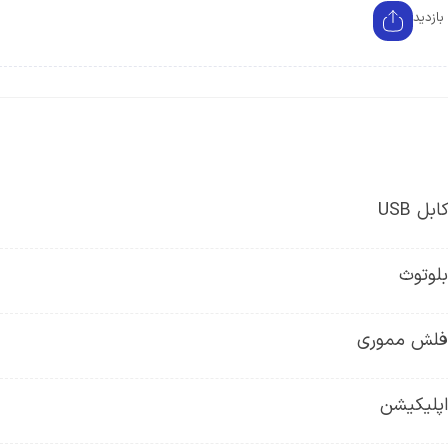
ل USB
بلوتوث
ق فلش مموری
اپلیکیشن