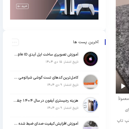
آخرین پست ها
آموزش تصویری ساخت اپل آیدی Apple ID رایگان (روش های تست شده)
تاریخ انتشار: ۱۵ دی ۱۴۰۴
کامل‌ترین کدهای تست گوشی شیائومی | جدول کدهای مخفی Xiaomi
تاریخ انتشار: ۹ دی ۱۴۰۴
 گوشی شما معمولاً
هزینه رجیستری آیفون در سال 1404 چقدر است؟
تاریخ انتشار: ۹ دی ۱۴۰۴
تگاه عکاسی” (PTP) است. برای
به لپ تاپ
آموزش افزایش کیفیت صدای ضبط شده با میکروفون